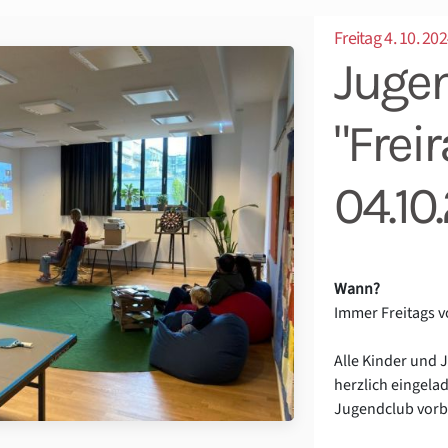
Freitag 4. 10. 202
Juge
"Fre
04.10
Wann?
Immer Freitags v
Alle Kinder und 
herzlich eingela
Jugendclub vor