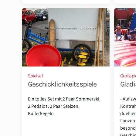
Spielset
Großspi
Geschicklichkeitsspiele
Gladi
Ein tolles Set mit 2 Paar Sommerski,
- Auf z
2 Pedalos, 2 Paar Stelzen,
Kontra
Kullerkegeln
duellie
Lanzen 
besond
Geschick