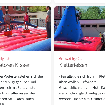
elgeräte
Großspielgeräte
atoren-Kissen
Kletterfelsen
wei Podesten stehen sich die
- Für alle, die sich früh im Kle
henten gegenüber und
üben wollen - Erfordert
ren sich mit Schaumstoff-
Geschicklichkeit und Mut - K
- Ein Kräftemessen der
vier Kindern gleichzeitig bekl
eren Art – Doch auch
werden - Höhe: 4 m, Grundfläc
lich...