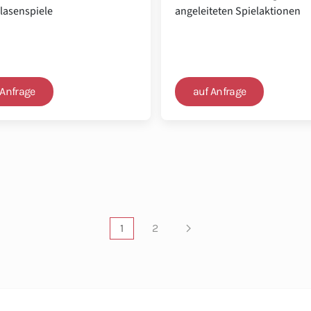
lasenspiele
angeleiteten Spielaktionen
 Anfrage
auf Anfrage
1
2