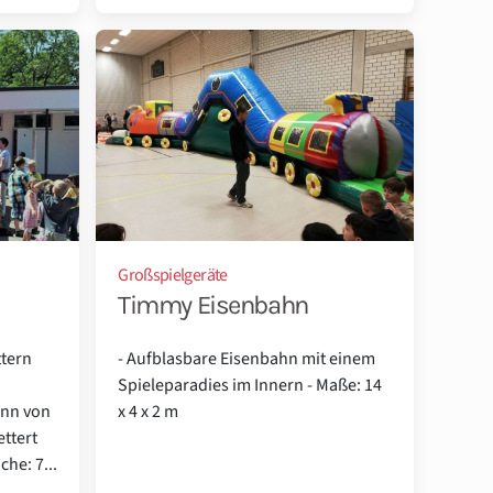
Großspielgeräte
Timmy Eisenbahn
ttern
- Aufblasbare Eisenbahn mit einem
Spieleparadies im Innern - Maße: 14
ann von
x 4 x 2 m
ettert
he: 7...