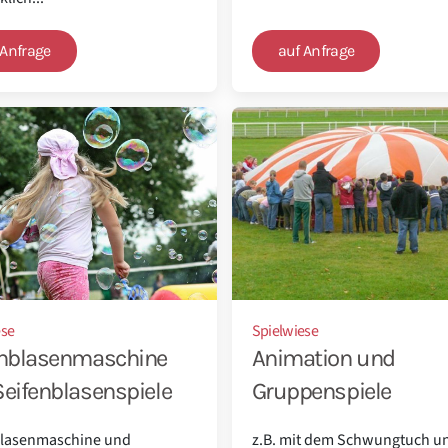
 Anfrage
auf Anfrage
ese
Spielwiese
enblasenmaschine
Animation und
eifenblasenspiele
Gruppenspiele
blasenmaschine und
z.B. mit dem Schwungtuch u