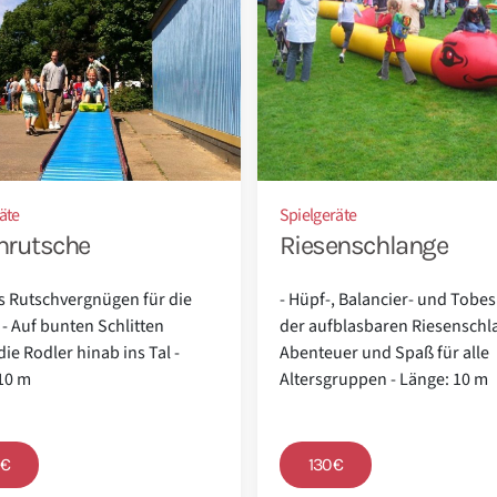
äte
Spielgeräte
nrutsche
Riesenschlange
s Rutschvergnügen für die
- Hüpf-, Balancier- und Tobe
 - Auf bunten Schlitten
der aufblasbaren Riesenschl
die Rodler hinab ins Tal -
Abenteuer und Spaß für alle
10 m
Altersgruppen - Länge: 10 m
0€
130€