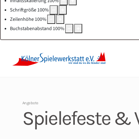
Inhaltsskalierung
100
%
Schriftgröße
100
%
Zeilenhöhe
100
%
Buchstabenabstand
100
%
Angebote
Spielefeste & 