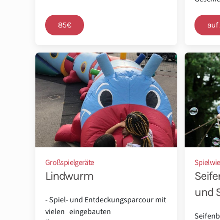
85€
auf
Großspielgeräte
Spielwi
Lindwurm
Seif
und S
- Spiel- und Entdeckungsparcour mit
vielen eingebauten
Seifen