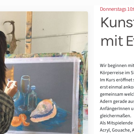
Donnerstags 10:
Kunst
mit E
Wir beginnen mit
Körperreise im S
Im Kurs eröffnet 
erst einmal ank
gemeinsam welch
Adern gerade aus
AnfängerInnen u
gleichermaßen.
Als Mitspielende 
Acryl, Gouache, A