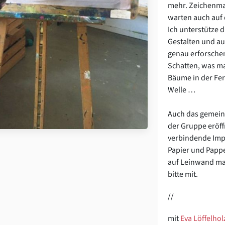
mehr. Zeichenmat
warten auch auf 
Ich unterstütze 
Gestalten und a
genau erforschen
Schatten, was m
Bäume in der Fern
Welle …
Auch das gemein
der Gruppe eröf
verbindende Imp
Papier und Papp
auf Leinwand ma
bitte mit.
//
mit
Eva Löffelhol