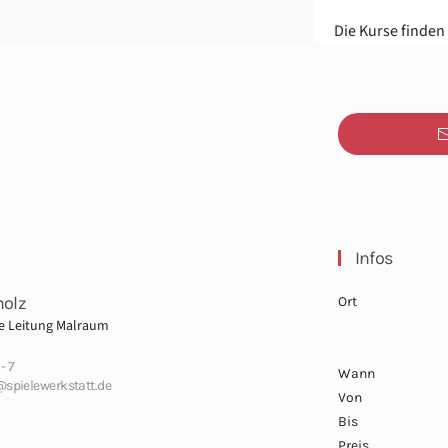
Die Kurse finden 
Infos
holz
Ort
he Leitung Malraum
- 7
Wann
z@spielewerkstatt.de
Von
Bis
Preis