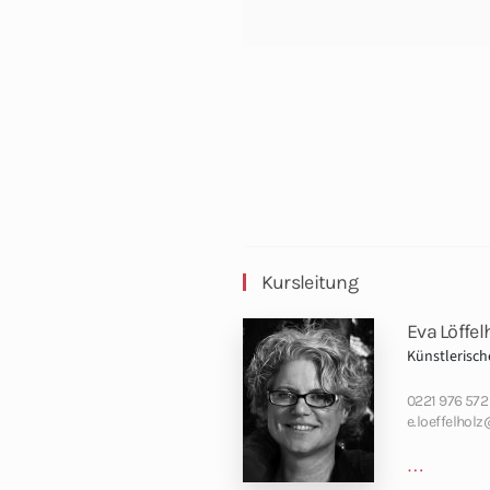
Kursleitung
Eva Löffel
Künstlerisc
0221 976 572 
e.loeffelhol
…