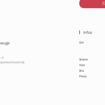
Infos
onauge
Ort
- 0
Wann
pielewerkstatt.de
Von
Bis
Preis