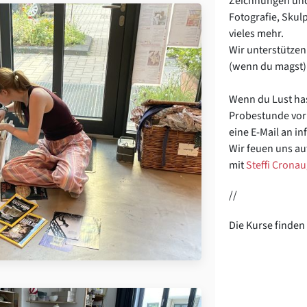
Zeichnungen und
Fotografie, Skul
vieles mehr.
Wir unterstützen
(wenn du magst)
Wenn du Lust has
Probestunde vor
eine E-Mail an i
Wir feuen uns au
mit
Steffi Crona
//
Die Kurse finden 