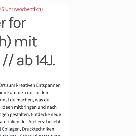
45 Uhr (wöchentlich)
r for
h) mit
 // ab 14J.
 Ort zum kreativen Entspannen
Dann komm zu uns in den
annst du machen, was du
e Ideen mitbringen und nach
ngen gestalten. Entdecke neue
erialien des Ateliers: beliebt
l Collagen, Drucktechniken,