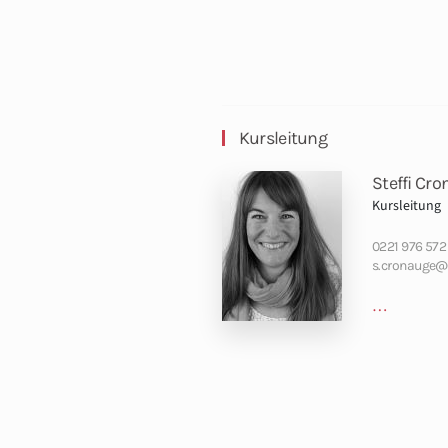
Kursleitung
Steffi Cr
Kursleitung
0221 976 572 
s.cronauge@s
…