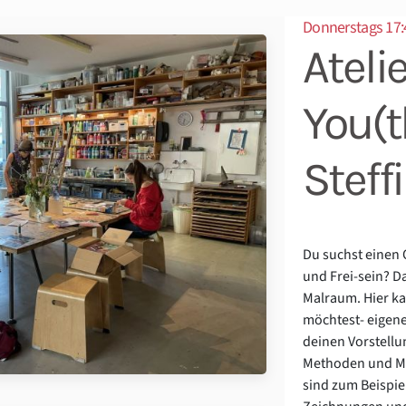
Donnerstags 17:
Atelie
You(t
Steffi
Du suchst einen
und Frei-sein? 
Malraum. Hier k
möchtest- eigen
deinen Vorstellu
Methoden und Mat
sind zum Beispie