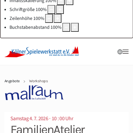
Inhaltsskalierung
100
%
Schriftgröße
100
%
Zeilenhöhe
100
%
Buchstabenabstand
100
%
Angebote
Workshops
Samstag 4. 7. 2026 ⋅ 10 : 00 Uhr
FamilienAtelier