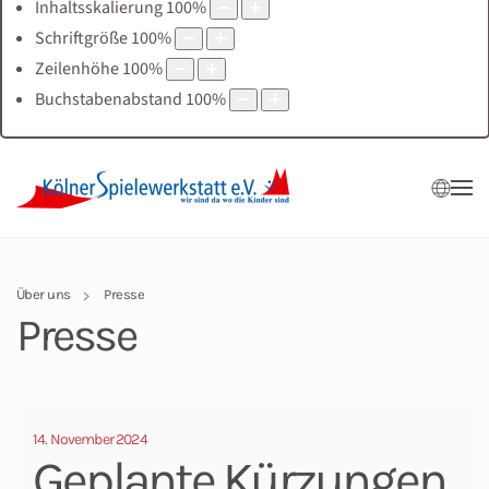
Inhaltsskalierung
100
%
Schriftgröße
100
%
Zeilenhöhe
100
%
Buchstabenabstand
100
%
Über uns
Presse
Presse
14. November 2024
Geplante Kürzungen